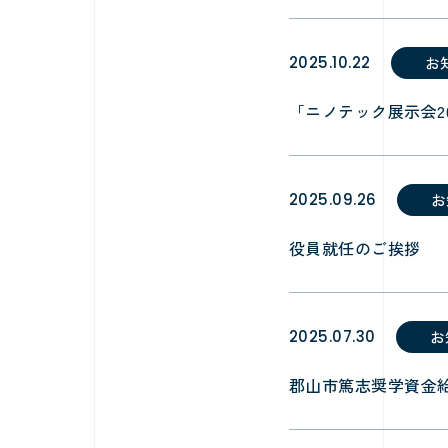
2025.10.22
お
「ニノテック展示会20
2025.09.26
お
役員就任のご挨拶
2025.07.30
お
郡山市篤志奨学資金