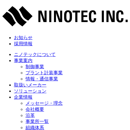
お知らせ
採用情報
ニノテックについて
事業案内
制御事業
プラント計装事業
情報・通信事業
取扱いメーカー
ソリューション
企業情報
メッセージ・理念
会社概要
沿革
事業所一覧
組織体系