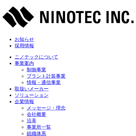
お知らせ
採用情報
ニノテックについて
事業案内
制御事業
プラント計装事業
情報・通信事業
取扱いメーカー
ソリューション
企業情報
メッセージ・理念
会社概要
沿革
事業所一覧
組織体系